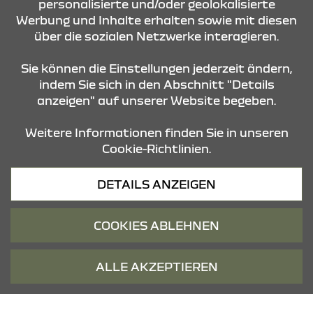
AUTOHAUS STADELBAUER
personalisierte und/oder geolokalisierte
GMBH
Werbung und Inhalte erhalten sowie mit diesen
über die sozialen Netzwerke interagieren.
Lantwattenstrasse 17
78050 Villingen-Schwenningen
Sie können die Einstellungen jederzeit ändern,
indem Sie sich in den Abschnitt "Details
anzeigen" auf unserer Website begeben.
Tel: 07721-98880
Fax: 07721-988898
Weitere Informationen finden Sie in unseren
Cookie-Richtlinien.
ROUTE PLANEN
DETAILS ANZEIGEN
ANFRAGE SENDEN
COOKIES ABLEHNEN
ÖFFNUNGSZEITEN
ALLE AKZEPTIEREN
Verkauf
Montag - Freitag
07:30 - 12:00 Uhr und