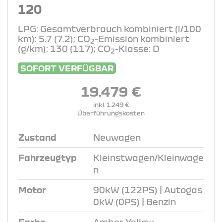
120
LPG: Gesamtverbrauch kombiniert (l/100
km): 5.7 (7.2); CO
-Emission kombiniert
2
(g/km): 130 (117); CO
-Klasse: D
2
SOFORT VERFÜGBAR
19.479 €
inkl. 1.249 €
Überführungskosten
Zustand
Neuwagen
Fahrzeugtyp
Kleinstwagen/Kleinwage
n
Motor
90kW (122PS) | Autogas
0kW (0PS) | Benzin
Farbe
Amber Yellow