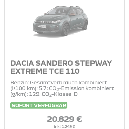
DACIA SANDERO STEPWAY
EXTREME TCE 110
Benzin: Gesamtverbrauch kombiniert
(l/100 km): 5.7; CO
-Emission kombiniert
2
(g/km): 129; CO
-Klasse: D
2
SOFORT VERFÜGBAR
20.829 €
inkl. 1.249 €