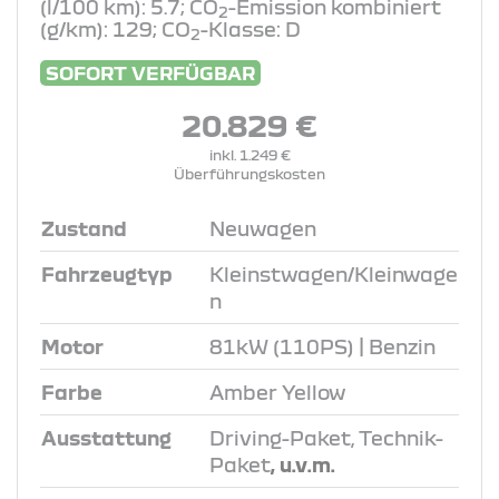
(l/100 km): 5.7; CO
-Emission kombiniert
2
(g/km): 129; CO
-Klasse: D
2
SOFORT VERFÜGBAR
20.829 €
inkl. 1.249 €
Überführungskosten
Zustand
Neuwagen
Fahrzeugtyp
Kleinstwagen/Kleinwage
n
Motor
81kW (110PS) | Benzin
Farbe
Amber Yellow
Ausstattung
Driving-Paket, Technik-
Paket
, u.v.m.