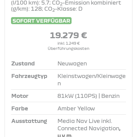
(l/100 km): 5.7; CO
-Emission kombiniert
2
(g/km): 128; CO
-Klasse: D
2
SOFORT VERFÜGBAR
19.279 €
inkl. 1.249 €
Überführungskosten
Zustand
Neuwagen
Fahrzeugtyp
Kleinstwagen/Kleinwage
n
Motor
81kW (110PS) | Benzin
Farbe
Amber Yellow
Ausstattung
Media Nav Live inkl.
Connected Navigation
,
u.v.m.