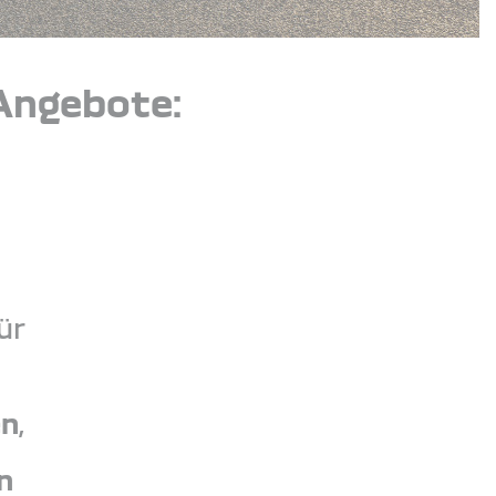
Angebote:
ür
en
,
n