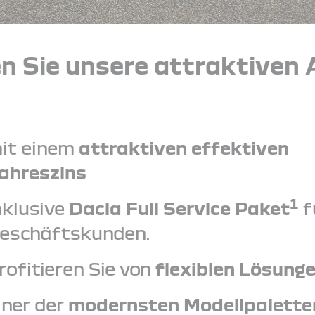
n Sie unsere attraktiven 
it einem
attraktiven effektiven
ahreszins
1
nklusive
Dacia Full Service Paket
f
eschäftskunden.
rofitieren Sie von
flexiblen Lösung
iner der
modernsten Modellpalette