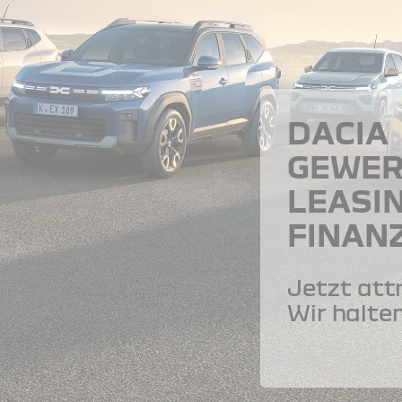
DACIA
GEWER
LEASI
FINAN
Jetzt att
Wir halten