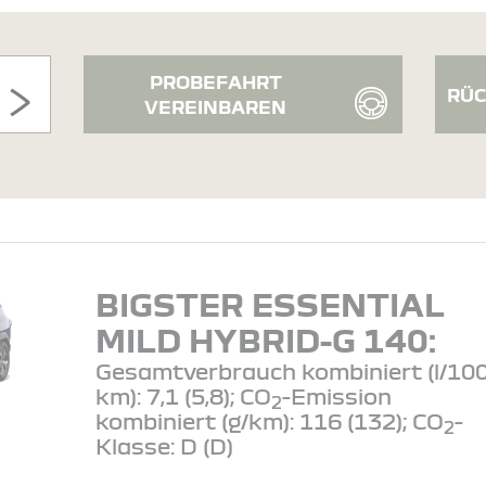
PROBEFAHRT
RÜC
VEREINBAREN
BIGSTER ESSENTIAL
MILD HYBRID-G 140:
Gesamtverbrauch kombiniert (l/10
km): 7,1 (5,8); CO
-Emission
2
kombiniert (g/km): 116 (132); CO
-
2
Klasse: D (D)