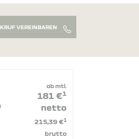
KRUF VEREINBAREN
ab mtl.
1
181 €
0
netto
1
215,39 €
brutto