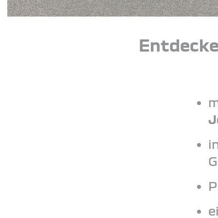
Entdecke
m
J
i
G
P
e